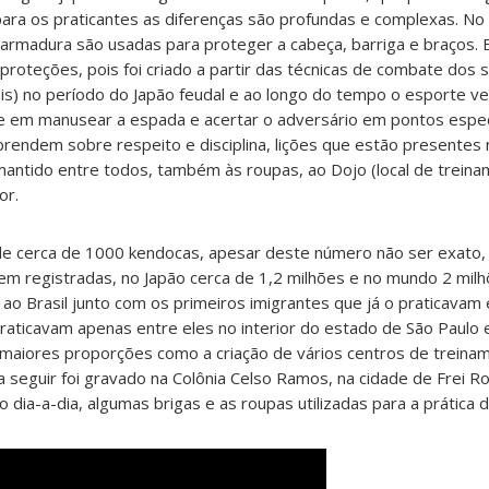
ara os praticantes as diferenças são profundas e complexas. No
 armadura são usadas para proteger a cabeça, barriga e braços. 
proteções, pois foi criado a partir das técnicas de combate dos 
ais) no período do Japão feudal e ao longo do tempo o esporte v
te em manusear a espada e acertar o adversário em pontos espec
prendem sobre respeito e disciplina, lições que estão presentes 
mantido entre todos, também às roupas, ao Dojo (local de treina
or.
 de cerca de 1000 kendocas, apesar deste número não ser exato,
m registradas, no Japão cerca de 1,2 milhões e no mundo 2 mil
ao Brasil junto com os primeiros imigrantes que já o praticavam
raticavam apenas entre eles no interior do estado de São Paulo 
 maiores proporções como a criação de vários centros de trein
a seguir foi gravado na Colônia Celso Ramos, na cidade de Frei R
 dia-a-dia, algumas brigas e as roupas utilizadas para a prática d