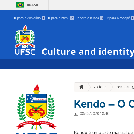
BRASIL
Ir para o conteúdo
1
Ir para o menu
2
Ir para a busca
3
Ir para o rodapé
4
Culture and identit
Notícias
Sem categ
Kendo – O 
08/05/2020 18:40
Kendo é uma arte marcial de 