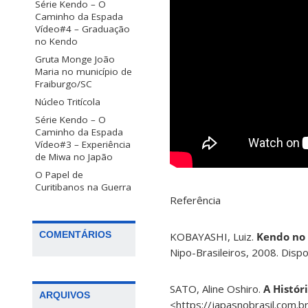
Série Kendo – O
Caminho da Espada
Vídeo#4 – Graduação
no Kendo
Gruta Monge João
Maria no município de
Fraiburgo/SC
Núcleo Tritícola
Série Kendo – O
Caminho da Espada
Vídeo#3 – Experiência
de Miwa no Japão
O Papel de
Curitibanos na Guerra
Referência
COMENTÁRIOS
KOBAYASHI, Luiz.
Kendo no 
Nipo-Brasileiros, 2008. Dispo
SATO, Aline Oshiro.
A Histór
ARQUIVOS
<https://japasnobrasil.com.b