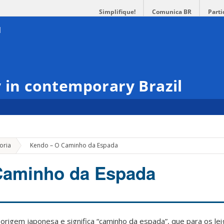
Simplifique!
Comunica BR
Parti
y in contemporary Brazil
»
oria
Kendo – O Caminho da Espada
Caminho da Espada
origem japonesa e significa “caminho da espada”, que para os le