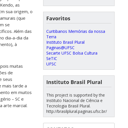
 Kendo, as
Em sua origem, o
Favoritos
samurais (que
em se
íficos. Além das
Curitibanos Memórias da nossa
Terra
no dia-a-dia da
Instituto Brasil Plural
mento), à
Paginas@UFSC
Secarte UFSC Bolsa Cultura
SeTIC
UFSC
 pois muitas
hões de
 e seus
Instituto Brasil Plural
e mais tarde a
amento em muitos
This project is supported by the
ogério – SC e
Instituto Nacional de Ciência e
a arte marcial.
Tecnologia Brasil Plural.
http://brasilplural.paginas.ufsc.br/