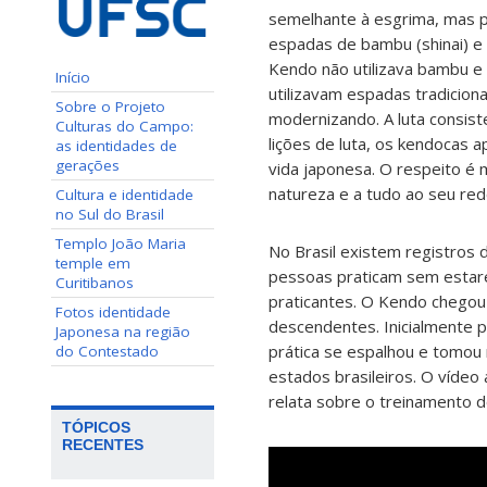
semelhante à esgrima, mas p
espadas de bambu (shinai) e
Kendo não utilizava bambu e 
Início
utilizavam espadas tradicion
Sobre o Projeto
modernizando. A luta consis
Culturas do Campo:
lições de luta, os kendocas a
as identidades de
gerações
vida japonesa. O respeito é 
natureza e a tudo ao seu red
Cultura e identidade
no Sul do Brasil
Templo João Maria
No Brasil existem registros
temple em
pessoas praticam sem estare
Curitibanos
praticantes. O Kendo chegou 
Fotos identidade
descendentes. Inicialmente p
Japonesa na região
prática se espalhou e tomou
do Contestado
estados brasileiros. O vídeo 
relata sobre o treinamento do
TÓPICOS
RECENTES