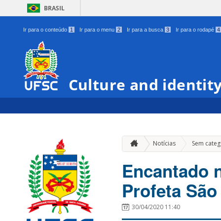
BRASIL
Ir para o conteúdo
1
Ir para o menu
2
Ir para a busca
3
Ir para o rodapé
4
Culture and identit
Notícias
Sem categ
Encantado n
Profeta São
30/04/2020 11:40