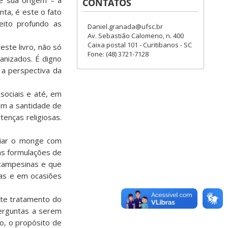
e sua origem – a
CONTATOS
ta, é este o fato
ito profundo as
Daniel.granada@ufsc.br
Av. Sebastião Calomeno, n. 400
Caixa postal 101 - Curitibanos - SC
ste livro, não só
Fone: (48) 3721-7128
anizados. É digno
a perspectiva da
 sociais e até, em
em a santidade de
enças religiosas.
ociar o monge com
as formulações de
 campesinas e que
mas e em ocasiões
nte tratamento do
perguntas a serem
o, o propósito de