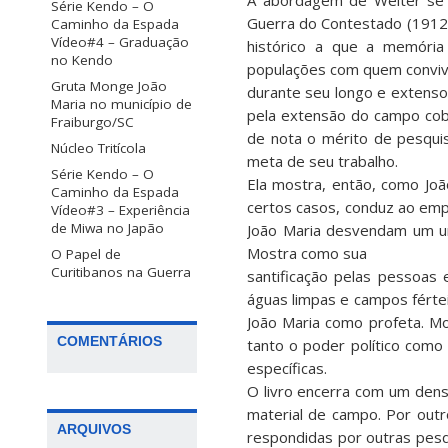
A abordagem de Welter se c
Série Kendo – O
Guerra do Contestado (1912-
Caminho da Espada
Vídeo#4 – Graduação
histórico a que a memóri
no Kendo
populações com quem convi
Gruta Monge João
durante seu longo e extenso 
Maria no município de
pela extensão do campo cobe
Fraiburgo/SC
de nota o mérito de pesqui
Núcleo Tritícola
meta de seu trabalho.
Série Kendo – O
Ela mostra, então, como João
Caminho da Espada
certos casos, conduz ao em
Vídeo#3 – Experiência
de Miwa no Japão
João Maria desvendam um uni
Mostra como sua
O Papel de
Curitibanos na Guerra
santificação pelas pessoas
águas limpas e campos férte
João Maria como profeta. Mo
COMENTÁRIOS
tanto o poder político como
específicas.
O livro encerra com um den
material de campo. Por out
ARQUIVOS
respondidas por outras pesqu