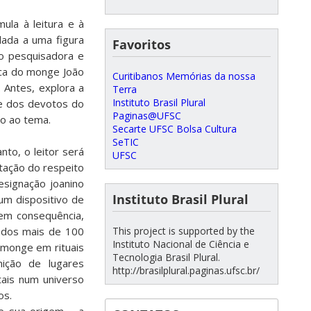
mula à leitura e à
lada a uma figura
Favoritos
mo pesquisadora e
ica do monge João
Curitibanos Memórias da nossa
 Antes, explora a
Terra
Instituto Brasil Plural
je dos devotos do
Paginas@UFSC
do ao tema.
Secarte UFSC Bolsa Cultura
SeTIC
to, o leitor será
UFSC
tação do respeito
esignação joanino
Instituto Brasil Plural
 um dispositivo de
 em consequência,
This project is supported by the
sados mais de 100
Instituto Nacional de Ciência e
 monge em rituais
Tecnologia Brasil Plural.
ição de lugares
http://brasilplural.paginas.ufsc.br/
tais num universo
os.