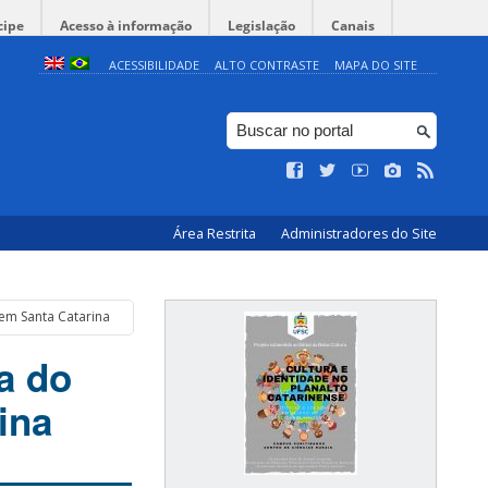
cipe
Acesso à informação
Legislação
Canais
ACESSIBILIDADE
ALTO CONTRASTE
MAPA DO SITE
Área Restrita
Administradores do Site
em Santa Catarina
a do
ina