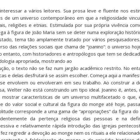
interessar a vários leitores. Sua prosa leve e fluente nos esti
és de um universo contemporâneo em que a religiosidade vincu
ais, religiões e etnias. Estimulada por sua própria vivência co
ega à figura de João Maria sem se deter numa exploração histór
stado, tema tão amplamente tratado por vários pesquisadores.
so das relações sociais que chama de “joanino”: o universo ho
no entanto, com historiadores e antropólogos que tem se dedica
ologia apropriada, mostrando ao
ção, o texto não se faz num jargão acadêmico restrito. No entan
cas e delas desfrutará se assim escolher. Começa aqui a manifes
se envolvem ou envolveram em seu trabalho. Ao construir a d
a, Welter não está construindo um tipo ideal. Joanino é, antes,
ta mostrar características de um universo multifacetado o que,
e do valor social e cultural da figura do monge até hoje, pas
litude corresponde a uma gama de “apropriações” da figura do
entemente da pertença religiosa das pessoas e na defin
gressiva e relativamente rápida introdução das igrejas pentecos
 fez regredir a devoção ao monge nem os rituais a ele relacionad