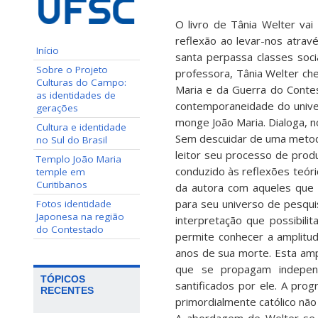
O livro de Tânia Welter vai 
reflexão ao levar-nos atrav
Início
santa perpassa classes soci
Sobre o Projeto
professora, Tânia Welter ch
Culturas do Campo:
Maria e da Guerra do Conte
as identidades de
contemporaneidade do univer
gerações
monge João Maria. Dialoga, 
Cultura e identidade
Sem descuidar de uma metod
no Sul do Brasil
leitor seu processo de produ
Templo João Maria
conduzido às reflexões teóri
temple em
Curitibanos
da autora com aqueles que 
para seu universo de pesquis
Fotos identidade
Japonesa na região
interpretação que possibili
do Contestado
permite conhecer a amplitud
anos de sua morte. Esta amp
que se propagam independ
TÓPICOS
santificados por ele. A pro
RECENTES
primordialmente católico não