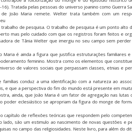
ontrapõe à folclorização do monge e do episódio histórico d
16). Tratada pelas pessoas do universo joanino como Guerra San
a de João Maria remete. Welter trata também com um respe
veu
trabalho de pesquisa. O trabalho de pesquisa é um ponto alto de
rto mas pelo cuidado com que os registros foram feitos e org
sadora de Tânia Welter que imergiu no seu campo sem perder 
 Maria é ainda a figura que justifica estruturações familiares e
poderamento feminino. Mostra como os elementos que constitu
verso de valores sociais que perpassam classes, etnias e pert
 e famílias conduz a uma identificação com a natureza ao ass
is, e que a perspectiva do fim do mundo está presente em muit
stra, ainda, que João Maria é um fator de agregação nas lutas
 o poder eclesiástico se apropriam da figura do monge de for
so capítulo de reflexões teóricas que respondem pelo compete
ro lado, são um estimulo ao nascimento de novas questões e 
isas no campo das religiosidades. Neste livro, para além do dit